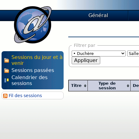
Général
Filtrer par
Sessions du jour et à
venir
Sessions passées
Calendrier des
sessions
Type de
Titre
De
session
Fil des sessions