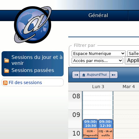
Général
Filtrer par
Sessions du jour et à
venir
Sessions passées
Aujourd'hui
Fil des sessions
Lun 3
Mar 4
08
09
09:30-
09:30-
10:30
12:30
O2R -
CEJ - IA et
10
Diagnostic
outils